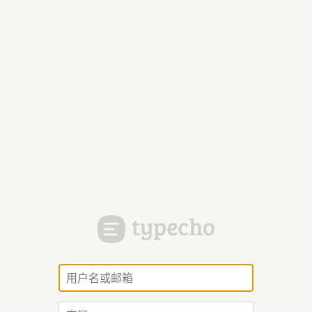
用
户
名
密