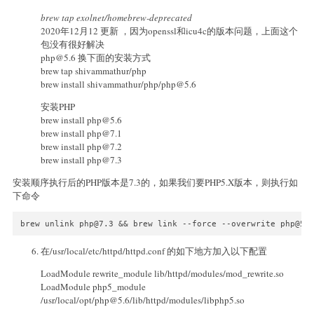
brew tap exolnet/homebrew-deprecated
2020年12月12 更新 ，因为openssl和icu4c的版本问题，上面这个
包没有很好解决
php@5.6
换下面的安装方式
brew tap shivammathur/php
brew install shivammathur/php/
php@5.6
安装PHP
brew install
php@5.6
brew install
php@7.1
brew install
php@7.2
brew install
php@7.3
安装顺序执行后的PHP版本是7.3的，如果我们要PHP5.X版本，则执行如
下命令
brew unlink 
php@7.3
 && brew link --force --overwrite 
php@5.
在/usr/local/etc/httpd/httpd.conf 的如下地方加入以下配置
LoadModule rewrite_module lib/httpd/modules/mod_rewrite.so
LoadModule php5_module
/usr/local/opt/
php@5.6
/lib/httpd/modules/libphp5.so