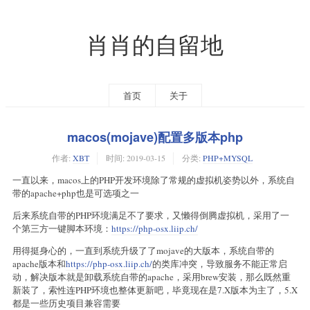
肖肖的自留地
首页
关于
macos(mojave)配置多版本php
作者:
XBT
时间:
2019-03-15
分类:
PHP+MYSQL
一直以来，macos上的PHP开发环境除了常规的虚拟机姿势以外，系统自
带的apache+php也是可选项之一
后来系统自带的PHP环境满足不了要求，又懒得倒腾虚拟机，采用了一
个第三方一键脚本环境：
https://php-osx.liip.ch/
用得挺身心的，一直到系统升级了了mojave的大版本，系统自带的
apache版本和
https://php-osx.liip.ch/
的类库冲突，导致服务不能正常启
动，解决版本就是卸载系统自带的apache，采用brew安装，那么既然重
新装了，索性连PHP环境也整体更新吧，毕竟现在是7.X版本为主了，5.X
都是一些历史项目兼容需要