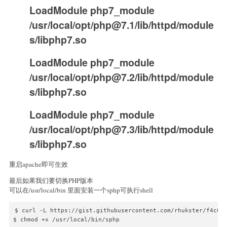
LoadModule php7_module
/usr/local/opt/
php@7.1
/lib/httpd/module
s/libphp7.so
LoadModule php7_module
/usr/local/opt/
php@7.2
/lib/httpd/module
s/libphp7.so
LoadModule php7_module
/usr/local/opt/
php@7.3
/lib/httpd/module
s/libphp7.so
重启apache即可生效
最后如果我们要切换PHP版本
可以在/usr/local/bin 里面安装一个sphp可执行shell
$ curl -L https://gist.githubusercontent.com/rhukster/f4c04f