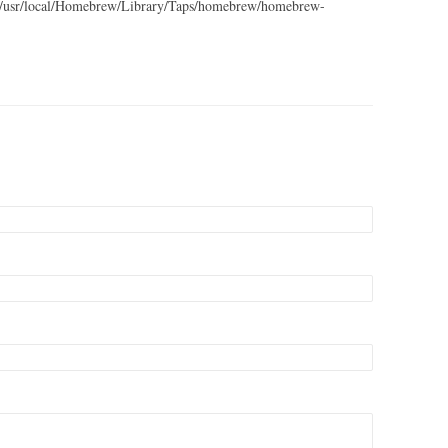
 in /usr/local/Homebrew/Library/Taps/homebrew/homebrew-