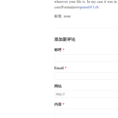
wherever your file is. In my case it was
core/Formula/o/
openssl@3.rb
.
标签: none
添加新评论
称呼
Email
网站
内容