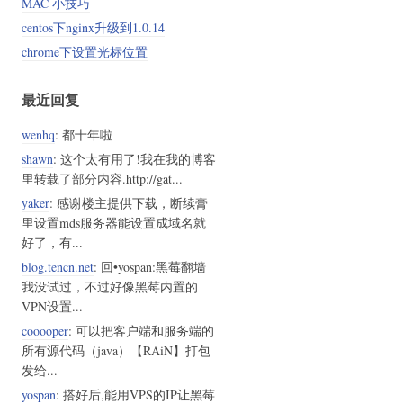
MAC 小技巧
centos下nginx升级到1.0.14
chrome下设置光标位置
最近回复
wenhq
: 都十年啦
shawn
: 这个太有用了!我在我的博客
里转载了部分内容.http://gat...
yaker
: 感谢楼主提供下载，断续膏
里设置mds服务器能设置成域名就
好了，有...
blog.tencn.net
: 回•yospan:黑莓翻墙
我没试过，不过好像黑莓内置的
VPN设置...
cooooper
: 可以把客户端和服务端的
所有源代码（java）【RAiN】打包
发给...
yospan
: 搭好后,能用VPS的IP让黑莓