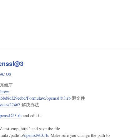
enssl@3
AC OS
老系统了
ebrew-
d6bd8df29eebd/Formula/o/
openssl@3.rb
源文件
issues/22467
解决办法
penssl@3.rb
and edit it.
-test-cmp_http'" and save the file
mula /path/to/
openssl@3.rb
. Make sure you change the path to