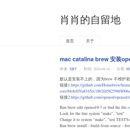
肖肖的自留地
首页
关于
mac catalina brew 安装op
作者:
XBT
时间:
2024-04-14
分类:
M
默认是安装不上的，因为brew 不维护
链接1:
https://github.com/Homebrew/hom
core/blob/05fa8165ec18b2fd582598f8006
链接2:
https://github.com/openssl/openssl/
Run brew edit openssl@3 or find the file
o
Look for the line system "make", "test"
Change it to system "make", "test TESTS='
Run brew install --build-from-source --for